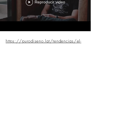
Reproducir video
https://purodiseno.lat/tendencias/el-
artista-juan-perednik-cuenta-como-hizo-
las-ilustraciones-infladas-de-ca7riel-y-
paco-amoroso-para-el-arte-de-tapa-de-su-
nuevo-album/
https://culturainquieta.com/es/arte/il
ustracion/item/17412-la-belleza-de-lo-
inacabado-en-las-anatomias-abocetadas-
de-juan-perednik.html
http://voyagemia.com/interview/meet
-juan-perednik-of-studio-at-buenos-aires-
argentina/
- Interview about Juan's Hard Rock Cafe