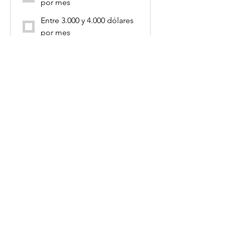
por mes
Entre 3.000 y 4.000 dólares
por mes
Más de 5.000 dólares por
mes
Invertís en publicidad orientada a
captar nuevos clientes?
*
No invierto
Invierto en publicidad,
pero NO para captar
nuevos clientes (ej:
conseguir nuevos
seguidores)
Menos de 100 dólares por
mes
Entre 100 y 500 dólares por
mes