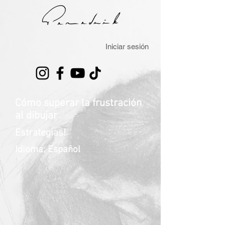
Iniciar sesión
Cómo superar la frustración
al dibujar
Estrategias!
Idioma: Español