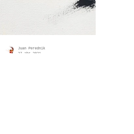
Juan Perednik
27 abr 2021
#2 Contrast: done vs undone
¿Cuántas veces terminan un dibujo y
piensan..."Creo que me gustaba más al
principio"?